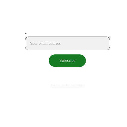
STAY IN TOUCH
-
Subscribe
© 2025. All rights reserved.
Terms and conditions
 empresas innovadoras de base tecnológica en el marco del Plan de 