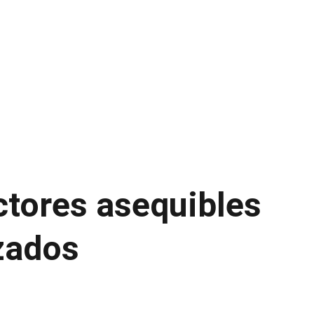
Home
GenesysV1 Bioreactor
Blog
Contact us
ctores asequibles
zados