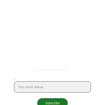
SPANISH COMPANY
Info@allbiotech.eu
+34 677 645 185
STAY IN TOUCH
© 2025. All rights reserved.
Terms and conditions
-
Subscribe